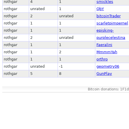
rothgar
4
1
smickles
rothgar
unrated
1
QbY
rothgar
2
unrated
bitcoinTrader
rothgar
1
1
scarletpimpernel
rothgar
1
1
episking-
rothgar
2
unrated
purplecelestina
rothgar
1
1
Faeralini
rothgar
1
2
MmmmYah
rothgar
1
1
orthro
rothgar
unrated
-1
geometry06
rothgar
5
8
GunPlay
Bitcoin donations: 1